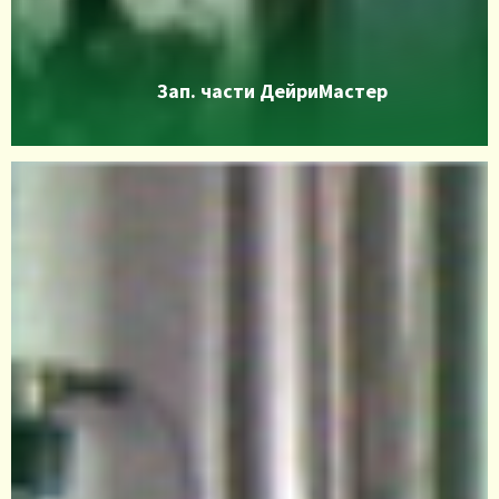
Зап. части ДейриМастер