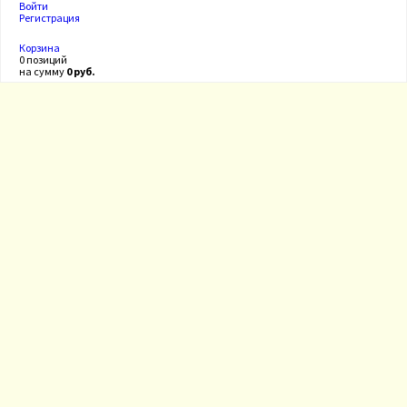
Войти
Регистрация
Корзина
0 позиций
на сумму
0 руб.
Скобяные изделия