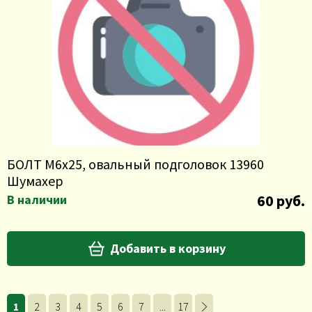
БОЛТ М6х25, овальный подголовок 13960
Шумахер
60 руб.
В наличии
Добавить в корзину
1
2
3
4
5
6
7
...
17