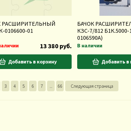
К РАСШИРИТЕЛЬНЫЙ
БАЧОК РАСШИРИТ
К-0106600-01
КЗС-7/812 Б1К.5000-
0106590А)
13 380 руб.
наличии
В наличии
Добавить в корзину
Добавить в
3
4
5
6
7
...
66
Следующая страница