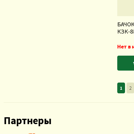
БАЧО
КЗК-8
Нет в 
1
2
Партнеры