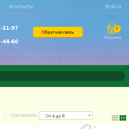
ы
Контакты
Войти
-31-97
0
Обратная связь
Корзина
-44-60
Сортировать:
От А до Я