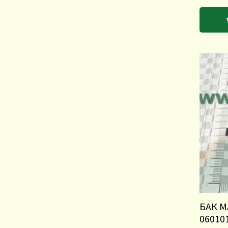
БАК М
06010