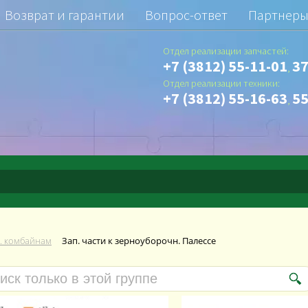
Возврат и гарантии
Вопрос-ответ
Партнер
Отдел реализации запчастей:
+7 (3812) 55-11-01
37
,
Отдел реализации техники:
+7 (3812) 55-16-63
55
,
б. комбайнам
Зап. части к зерноуборочн. Палессе